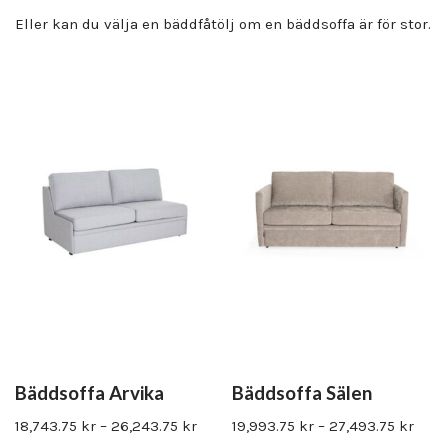
Eller kan du välja en bäddfåtölj om en bäddsoffa är för stor.
Bäddsoffa Arvika
Bäddsoffa Sälen
18,743.75
kr
–
26,243.75
kr
19,993.75
kr
–
27,493.75
kr