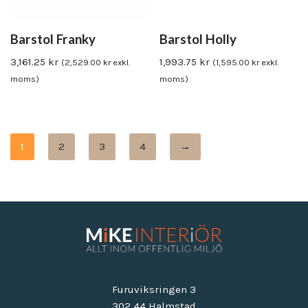
Barstol Franky
Barstol Holly
3,161.25
kr
1,993.75
kr
(
2,529.00
kr
exkl.
(
1,595.00
kr
exkl.
moms)
moms)
1
2
3
4
→
Furuviksringen 3
302 44 Halmstad