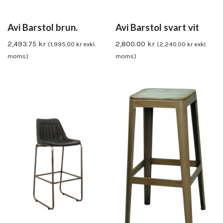
Avi Barstol brun.
Avi Barstol svart vit
2,493.75
kr
2,800.00
kr
(
1,995.00
kr
exkl.
(
2,240.00
kr
exkl.
moms)
moms)