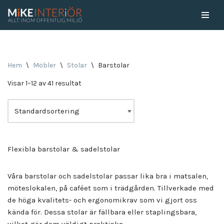
Skip
to
content
Hem
\
Möbler
\
Stolar
\
Barstolar
Visar 1–12 av 41 resultat
Flexibla barstolar & sadelstolar
Våra barstolar och sadelstolar passar lika bra i matsalen,
möteslokalen, på caféet som i trädgården. Tillverkade med
de höga kvalitets- och ergonomikrav som vi gjort oss
kända för. Dessa stolar är fällbara eller staplingsbara,