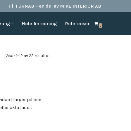
Till FURNAB – en del av MIKE INTERIÖR AB
urang
Hotellinredning
Referenser
0
SPA & BAD
HOTELLINREDNING
produkter till
Vi kan erbjuda det mesta som behövs till ett badrum.
Våran inredning är anpassad för den
offentliga platserna såsom till hotell,
Badrumstillbehör
Visar 1–12 av 22 resultat
vandrarhem, studentboende, skolor samt
Dispenserar & Refill
andra byggnader.
Gästartiklar & schampo
MÖBELKATALOGER
SPA Produkter
Hitta inspiration i möbelkataloger från våra
Badrockar
olika leverantörer
skydd
Tofflor
Frotté handdukar
andard färger på ben
g –
ller äkta läder.
ör hotell