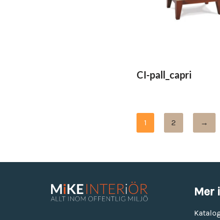
CI-pall_capri
1
2
→
Mer 
Katalo