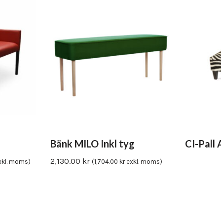
Vinyl & textil tapeter
Bänk MILO Inkl tyg
CI-Pall 
2,130.00
kr
kl. moms)
(
1,704.00
kr
exkl. moms)