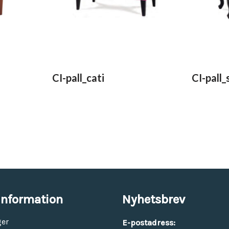
CI-pall_cati
CI-pall
information
Nyhetsbrev
ger
E-postadress: