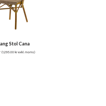
ang Stol Cana
r
(
1,295.00
kr
exkl. moms)