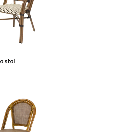
o stol
r