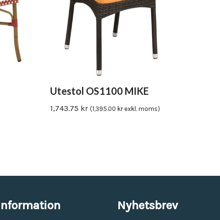
Utestol OS1100 MIKE
1,743.75
kr
(
1,395.00
kr
exkl. moms)
information
Nyhetsbrev