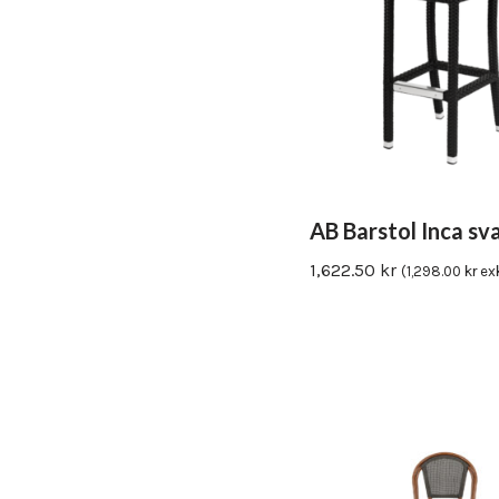
Utemöbler
Våra modeller är allt från eleganta och bekväma stolar eller
fåtöljer för konferenslokaler eller receptions miljöer.
AB Barstol Inca sv
1,622.50
kr
(
1,298.00
kr
ex