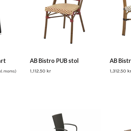
Vinyl & textil tapeter
art
AB Bistro PUB stol
AB Bistr
1,112.50
kr
1,312.50
k
kl. moms)