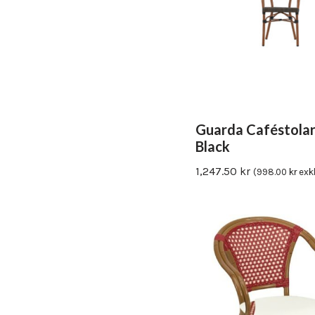
Guarda Caféstolar
Black
1,247.50
kr
(
998.00
kr
exk