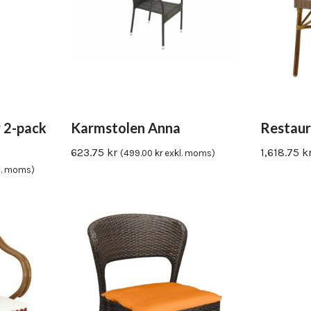
 2-pack
Karmstolen Anna
Restaur
623.75
kr
1,618.75
k
(
499.00
kr
exkl. moms)
l. moms)