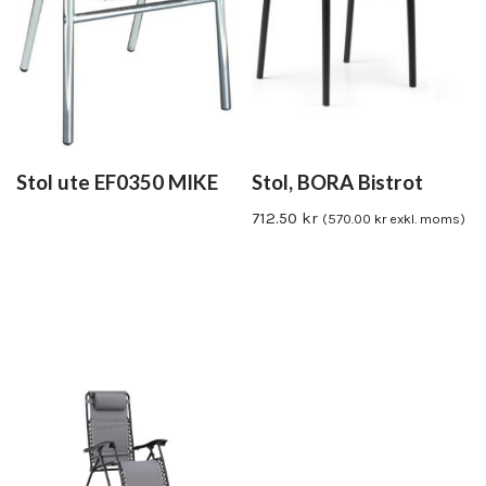
Stol ute EF0350 MIKE
Stol, BORA Bistrot
712.50
kr
(
570.00
kr
exkl. moms)