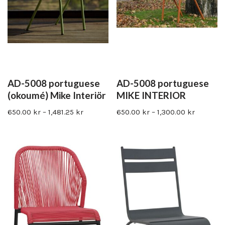
AD-5008 portuguese
AD-5008 portuguese
(okoumé) Mike Interiör
MIKE INTERIOR
650.00
kr
–
1,481.25
kr
650.00
kr
–
1,300.00
kr