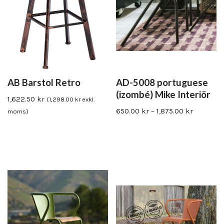
AB Barstol Retro
AD-5008 portuguese
(izombé) Mike Interiör
1,622.50
kr
(
1,298.00
kr
exkl.
650.00
kr
–
1,875.00
kr
moms)