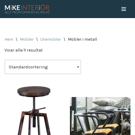
Skip
to
content
Hem
\
Möbler
\
Utemöbler
\
Möbler i metall
Visar alla 11 resultat