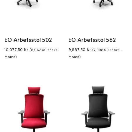
EO-Arbetsstol 502
EO-Arbetsstol 562
10,077.50
kr
9,997.50
kr
(
8,062.00
kr
exkl.
(
7,998.00
kr
exkl.
moms)
moms)