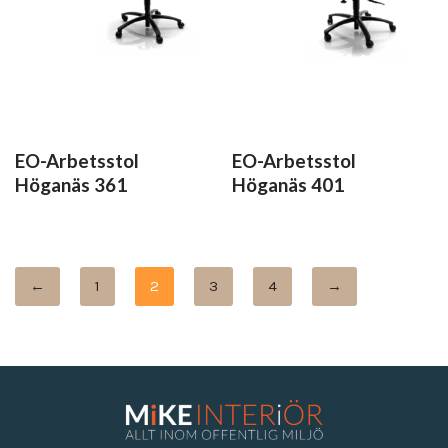
EO-Arbetsstol
EO-Arbetsstol
Höganäs 361
Höganäs 401
←
1
2
3
4
→