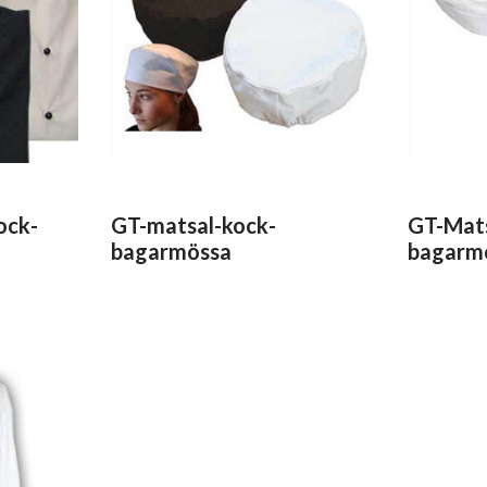
Vinyl & textil tapeter
ock-
GT-matsal-kock-
GT-Mats
bagarmössa
bagarm