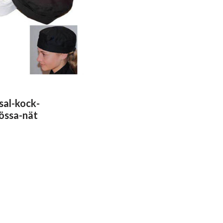
al-kock-
össa-nät