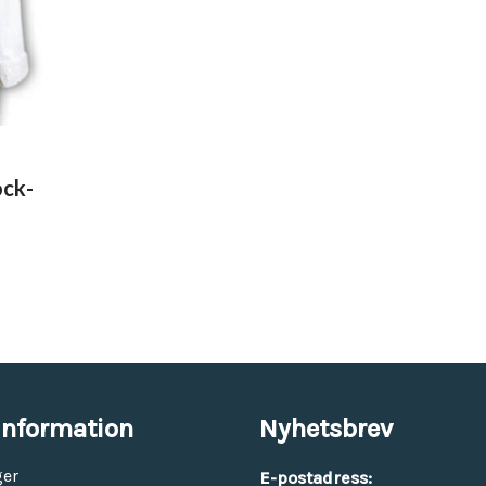
ock-
information
Nyhetsbrev
ger
E-postadress: