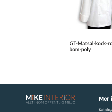
GT-Matsal-kock-r
bom-poly
Mer 
Katalo