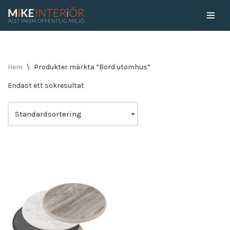
Skip
to
content
Hem
\
Produkter märkta ”Bord utomhus”
Endast ett sökresultat