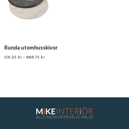
Runda utomhusskivor
531.25
kr
–
868.75
kr