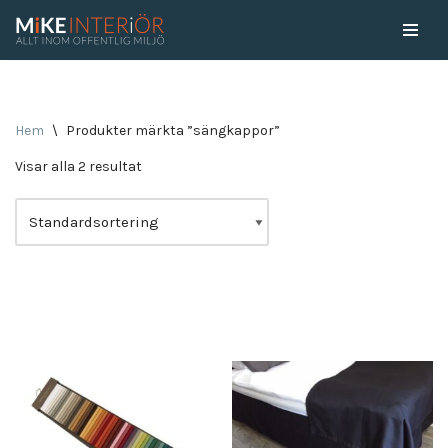
Skip
to
content
Hem
\
Produkter märkta ”sängkappor”
Visar alla 2 resultat