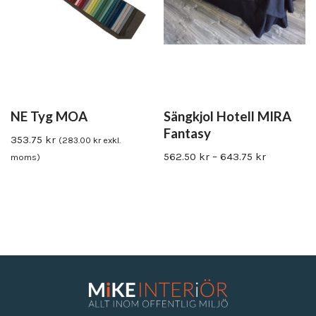
NE Tyg MOA
Sängkjol Hotell MIRA
Fantasy
353.75
kr
(
283.00
kr
exkl.
562.50
kr
–
643.75
kr
moms)