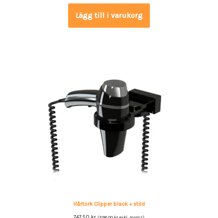
Lägg till i varukorg
Hårtork Clipper black + stöd
747.50
kr
(
598.00
kr
exkl. moms)