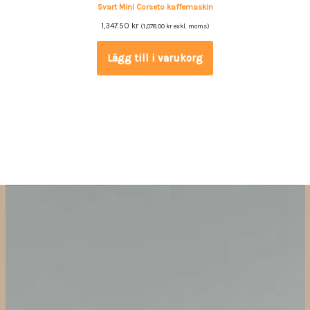
Svart Mini Corseto kaffemaskin
1,347.50
kr
(
1,078.00
kr
exkl. moms)
Lägg till i varukorg