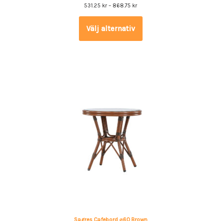
531.25
kr
–
868.75
kr
Välj alternativ
Sagres Cafebord ⌀60 Brown