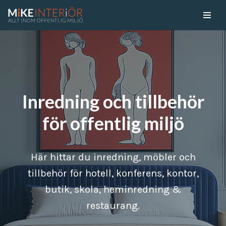
Skip
to
content
Inredning och tillbehör
för offentlig miljö
Här hittar du inredning, möbler och
tillbehör för hotell, konferens, kontor,
butik, skola, heminredning &
restaurang.