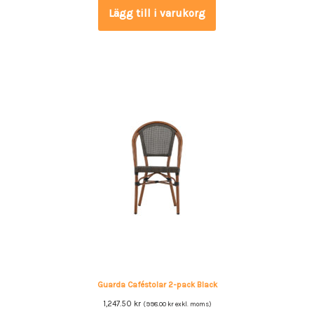
Lägg till i varukorg
Guarda Caféstolar 2-pack Black
1,247.50
kr
(
998.00
kr
exkl. moms)