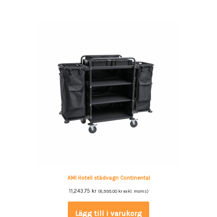
AMI Hotell städvagn Continental
11,243.75
kr
(
8,995.00
kr
exkl. moms)
Lägg till i varukorg