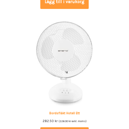
Lägg till i varukorg
Bordsfläkt Hotell Ett
282.50
kr
(
226.00
kr
exkl. moms)