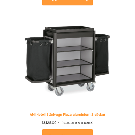
AMI Hotell Städvagn Plaza aluminium 2 säckar
13,125.00
kr
(
10,500.00
kr
exkl. moms)