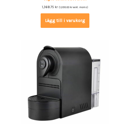
1,368.75
kr
(
1,095.00
kr
exkl. moms)
Lägg till i varukorg