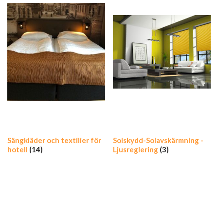
Sängkläder och textilier för
Solskydd-Solavskärmning -
hotell
(14)
Ljusreglering
(3)