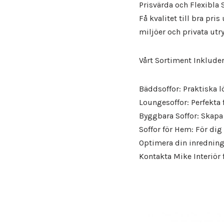
Utemöbler
Prisvärda och Flexibla 
Våra modeller är allt från eleganta och bekväma stolar eller
Få kvalitet till bra pr
fåtöljer för konferenslokaler eller receptions miljöer.
miljöer och privata ut
Vårt Sortiment Inkluder
Bäddsoffor: Praktiska l
Loungesoffor: Perfekta 
Byggbara Soffor: Skapa
Soffor för Hem: För dig
Optimera din inredning 
Kontakta Mike Interiör