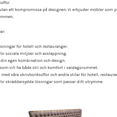
Vinyl & textil tapeter
Soffor
is utan att kompromissa på designen. Vi erbjuder möbler som p
rymmen.
ar:
ösningar för hotell och restauranger.
för sociala miljöer och avslappning.
 din egen kombination och design.
 som vill ha både stil och komfort i vardagsrummet.
med våra skrivbordsoffor och andra stilar för hotell, restaur
 för skräddarsydda lösningar som passar ditt utrymme.