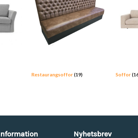
Restaurangsoffor
(19)
Soffor
(1
information
Nyhetsbrev