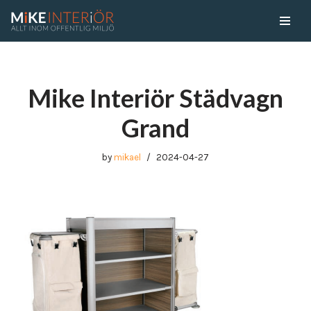
Skip
to
content
Mike Interiör Städvagn
Grand
by
mikael
2024-04-27