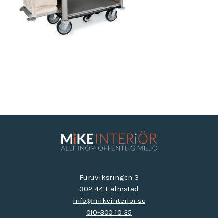
Furuviksringen 3
302 44 Halmstad
info@mikeinterior.se
010-300 10 35