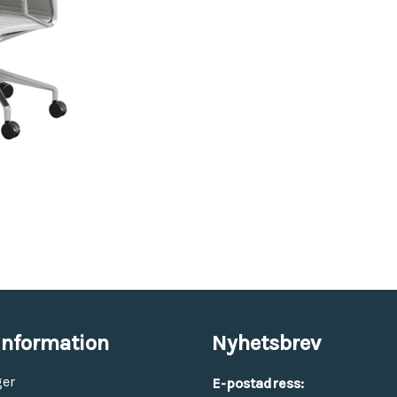
Vinyl & textil tapeter
information
Nyhetsbrev
ger
E-postadress: