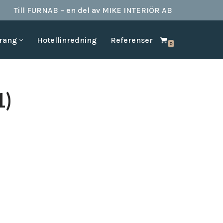
Till FURNAB – en del av MIKE INTERIÖR AB
urang
Hotellinredning
Referenser
0
SPA & BAD
HOTELLINREDNING
produkter till
Vi kan erbjuda det mesta som behövs till ett badrum.
Våran inredning är anpassad för den
offentliga platserna såsom till hotell,
Badrumstillbehör
1)
vandrarhem, studentboende, skolor samt
Dispenserar & Refill
andra byggnader.
Gästartiklar & schampo
MÖBELKATALOGER
SPA Produkter
Hitta inspiration i möbelkataloger från våra
Badrockar
olika leverantörer
skydd
Tofflor
Frotté handdukar
g –
ör hotell