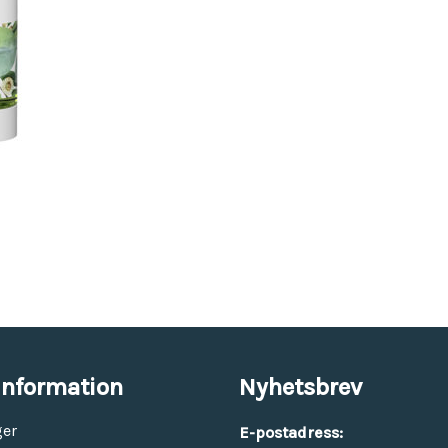
Vinyl & textil tapeter
information
Nyhetsbrev
ger
E-postadress: