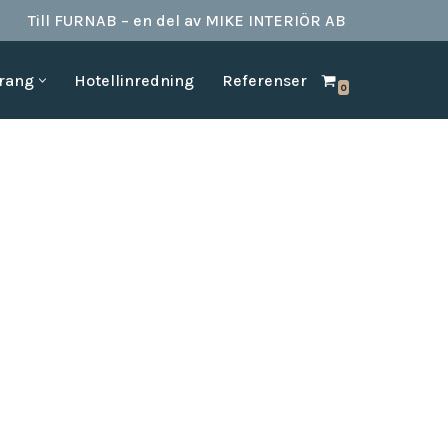
Till FURNAB – en del av MIKE INTERIÖR AB
urang
Hotellinredning
Referenser
0
SPA & BAD
HOTELLINREDNING
produkter till
Vi kan erbjuda det mesta som behövs till ett badrum.
Våran inredning är anpassad för den
offentliga platserna såsom till hotell,
Badrumstillbehör
vandrarhem, studentboende, skolor samt
Dispenserar & Refill
andra byggnader.
Gästartiklar & schampo
MÖBELKATALOGER
SPA Produkter
Hitta inspiration i möbelkataloger från våra
Badrockar
olika leverantörer
skydd
Tofflor
Frotté handdukar
g –
ör hotell