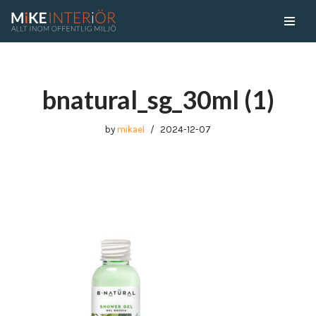
Skip
to
content
bnatural_sg_30ml (1)
by
mikael
2024-12-07