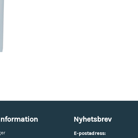
Vinyl & textil tapeter
information
Nyhetsbrev
ger
E-postadress: