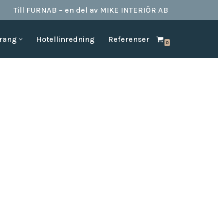
Till FURNAB – en del av MIKE INTERIÖR AB
urang
Hotellinredning
Referenser
0
SPA & BAD
HOTELLINREDNING
produkter till
Vi kan erbjuda det mesta som behövs till ett badrum.
Våran inredning är anpassad för den
offentliga platserna såsom till hotell,
Badrumstillbehör
vandrarhem, studentboende, skolor samt
Dispenserar & Refill
andra byggnader.
Gästartiklar & schampo
MÖBELKATALOGER
SPA Produkter
Hitta inspiration i möbelkataloger från våra
Badrockar
olika leverantörer
skydd
Tofflor
Frotté handdukar
g –
ör hotell