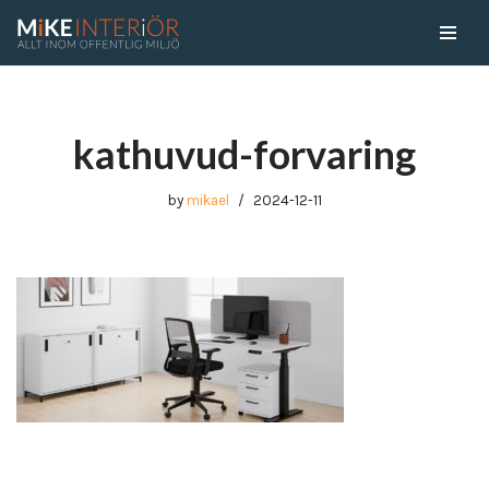
Skip
to
content
kathuvud-forvaring
by
mikael
2024-12-11