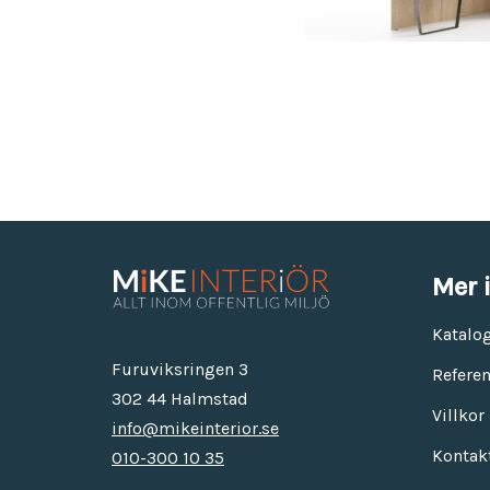
Utemöbler
Våra modeller är allt från eleganta och bekväma stolar eller
fåtöljer för konferenslokaler eller receptions miljöer.
Mer 
Katalo
Furuviksringen 3
Referen
302 44 Halmstad
Villkor
info@mikeinterior.se
Kontak
010-300 10 35