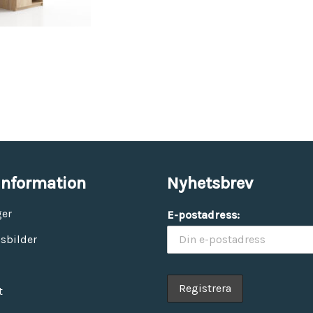
Vinyl & textil tapeter
information
Nyhetsbrev
ger
E-postadress:
sbilder
t