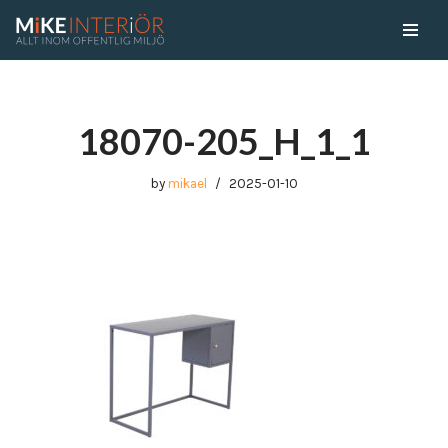
Skip
to
content
18070-205_H_1_1
by
mikael
2025-01-10