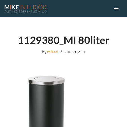
Skip
to
content
1129380_MI 80liter
by
mikael
2025-02-13