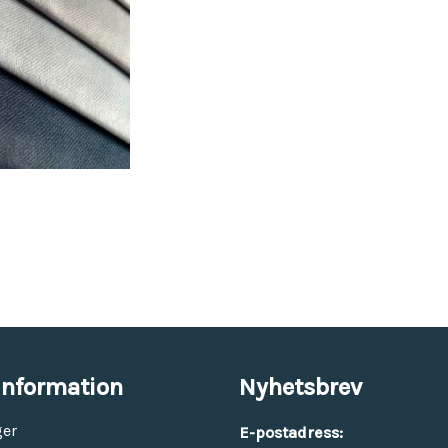
Vinyl & textil tapeter
information
Nyhetsbrev
ger
E-postadress: