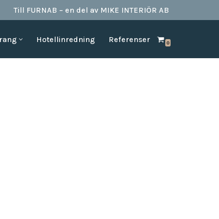
Till FURNAB – en del av MIKE INTERIÖR AB
urang
Hotellinredning
Referenser
0
SPA & BAD
HOTELLINREDNING
produkter till
Vi kan erbjuda det mesta som behövs till ett badrum.
Våran inredning är anpassad för den
offentliga platserna såsom till hotell,
Badrumstillbehör
vandrarhem, studentboende, skolor samt
Dispenserar & Refill
andra byggnader.
Gästartiklar & schampo
MÖBELKATALOGER
SPA Produkter
Hitta inspiration i möbelkataloger från våra
Badrockar
olika leverantörer
skydd
Tofflor
Frotté handdukar
g –
ör hotell