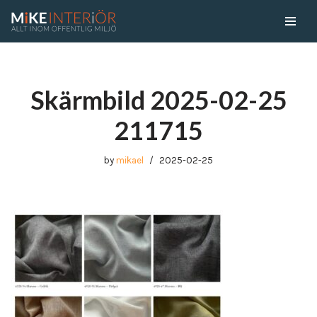
Skip
to
content
Skärmbild 2025-02-25
211715
by
mikael
2025-02-25