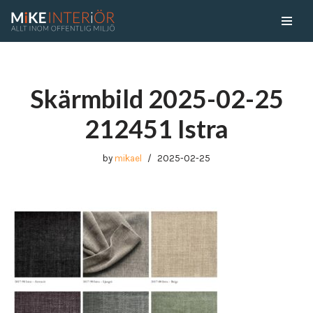
Skip
to
content
Skärmbild 2025-02-25
212451 Istra
by
mikael
2025-02-25