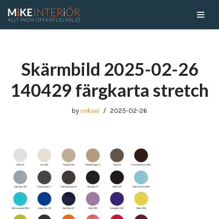
Skip
to
content
Skärmbild 2025-02-26
140429 färgkarta stretch
by
mikael
2025-02-26