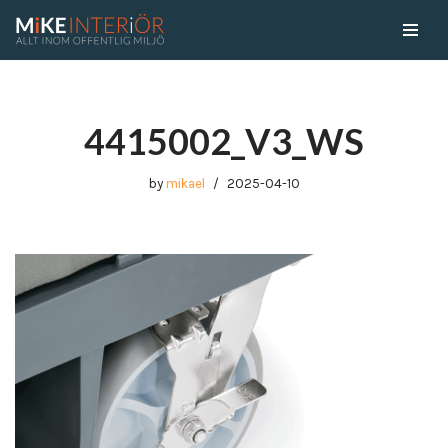
Skip
to
content
4415002_V3_WS
by
mikael
2025-04-10