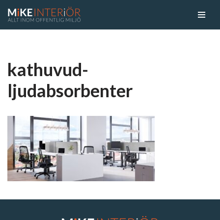
Skip
to
content
kathuvud-
ljudabsorbenter