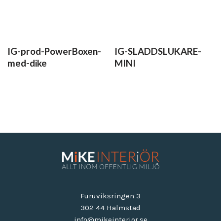
IG-prod-PowerBoxen-
IG-SLADDSLUKARE-
med-dike
MINI
Furuviksringen 3
302 44 Halmstad
info@mikeinterior.se