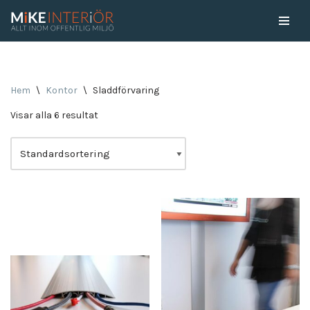
Skip
to
content
Hem
\
Kontor
\
Sladdförvaring
Visar alla 6 resultat