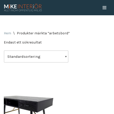
Skip
to
content
Hem
\
Produkter märkta ”arbetsbord”
Endast ett sökresultat