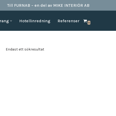
Till FURNAB – en del av MIKE INTERIÖR AB
urang
Hotellinredning
Referenser
0
SPA & BAD
HOTELLINREDNING
produkter till
Vi kan erbjuda det mesta som behövs till ett badrum.
Våran inredning är anpassad för den
offentliga platserna såsom till hotell,
Badrumstillbehör
Endast ett sökresultat
vandrarhem, studentboende, skolor samt
Dispenserar & Refill
andra byggnader.
Gästartiklar & schampo
MÖBELKATALOGER
SPA Produkter
Hitta inspiration i möbelkataloger från våra
Badrockar
olika leverantörer
skydd
Tofflor
Frotté handdukar
g –
ör hotell