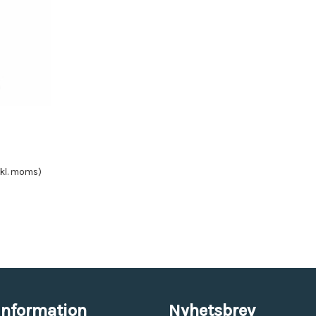
Vinyl & textil tapeter
kl. moms)
information
Nyhetsbrev