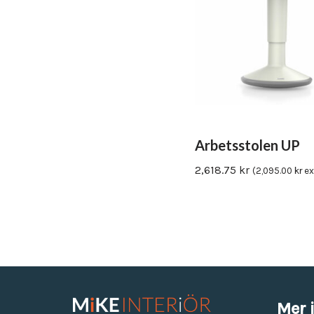
Utemöbler
Våra modeller är allt från eleganta och bekväma stolar eller
fåtöljer för konferenslokaler eller receptions miljöer.
Arbetsstolen UP
2,618.75
kr
(
2,095.00
kr
ex
Mer 