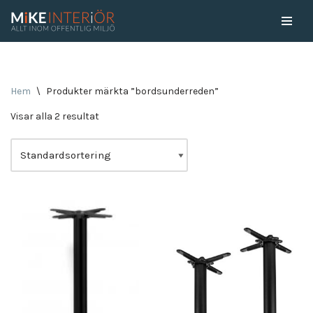
Skip
to
content
Hem
\
Produkter märkta ”bordsunderreden”
Visar alla 2 resultat