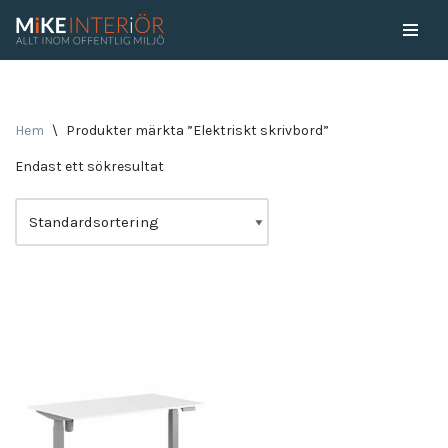
Skip
to
content
Hem
\
Produkter märkta ”Elektriskt skrivbord”
Endast ett sökresultat