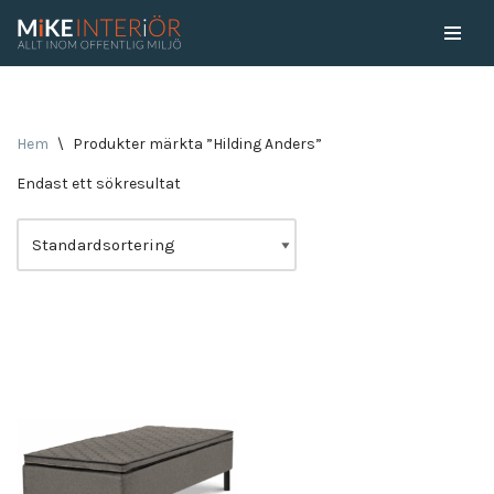
Skip
to
content
Hem
\
Produkter märkta ”Hilding Anders”
Endast ett sökresultat