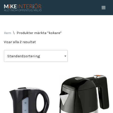
Skip
to
content
Hem
\
Produkter märkta ”kokare”
Visar alla 2 resultat