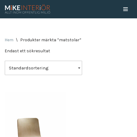
Skip
to
content
Hem
\
Produkter märkta ”matstolar”
Endast ett sökresultat