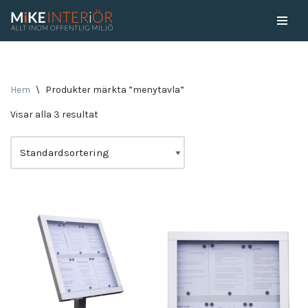
Skip
to
content
Hem
\
Produkter märkta ”menytavla”
Visar alla 3 resultat