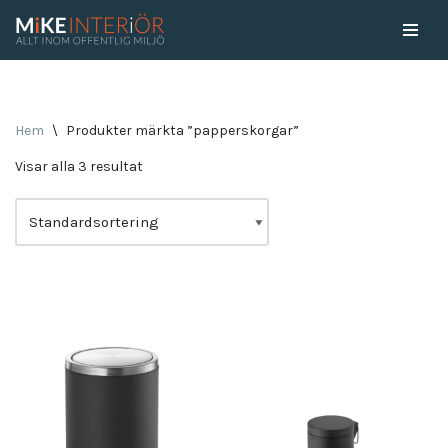
Skip
to
content
Hem
\
Produkter märkta ”papperskorgar”
Visar alla 3 resultat