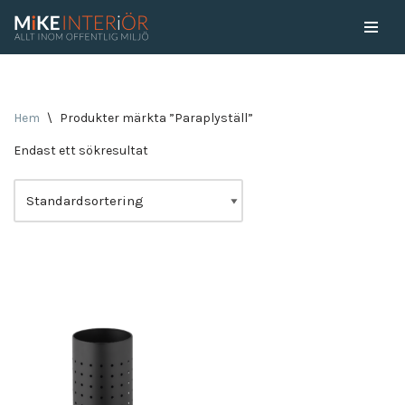
Skip
to
content
Hem
\
Produkter märkta ”Paraplyställ”
Endast ett sökresultat