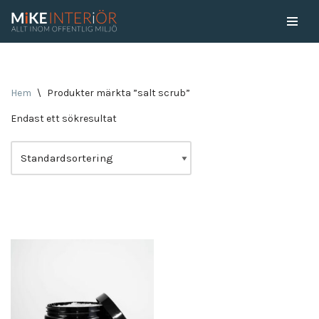
Skip
to
content
Hem
\
Produkter märkta ”salt scrub”
Endast ett sökresultat