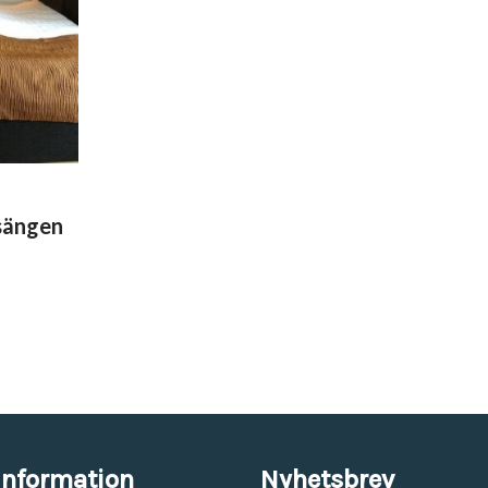
Vinyl & textil tapeter
sängen
information
Nyhetsbrev