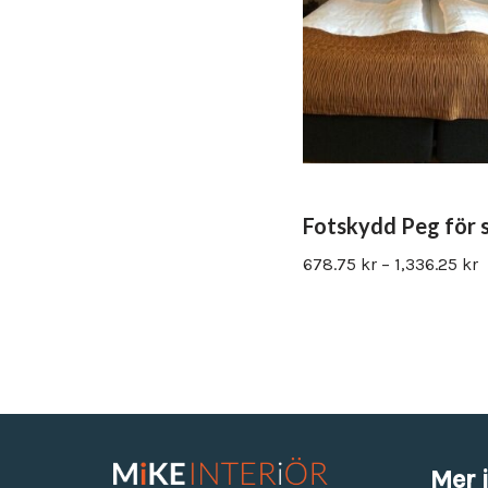
Utemöbler
Våra modeller är allt från eleganta och bekväma stolar eller
fåtöljer för konferenslokaler eller receptions miljöer.
Fotskydd Peg för 
678.75
kr
–
1,336.25
kr
Mer 