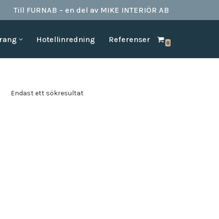
Till FURNAB – en del av MIKE INTERIÖR AB
urang
Hotellinredning
Referenser
0
SPA & BAD
HOTELLINREDNING
produkter till
Vi kan erbjuda det mesta som behövs till ett badrum.
Våran inredning är anpassad för den
offentliga platserna såsom till hotell,
Badrumstillbehör
Endast ett sökresultat
vandrarhem, studentboende, skolor samt
Dispenserar & Refill
andra byggnader.
Gästartiklar & schampo
MÖBELKATALOGER
SPA Produkter
Hitta inspiration i möbelkataloger från våra
Badrockar
olika leverantörer
skydd
Tofflor
Frotté handdukar
g –
ör hotell