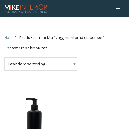
Skip
to
content
Hem
\
Produkter märkta ”väggmonterad dispenser”
Endast ett sökresultat