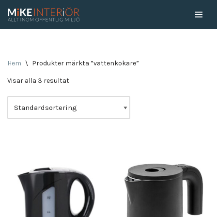
Skip
to
content
Hem
\
Produkter märkta ”vattenkokare”
Visar alla 3 resultat