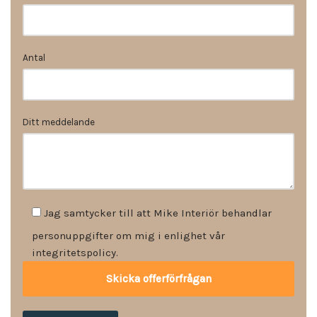
Antal
Ditt meddelande
Jag samtycker till att Mike Interiör behandlar
personuppgifter om mig i enlighet vår
integritetspolicy.