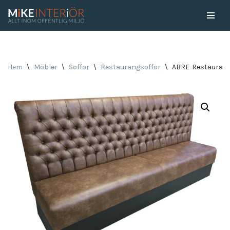
Skip
to
content
Hem
\
Möbler
\
Soffor
\
Restaurangsoffor
\
ABRE-Restaurang