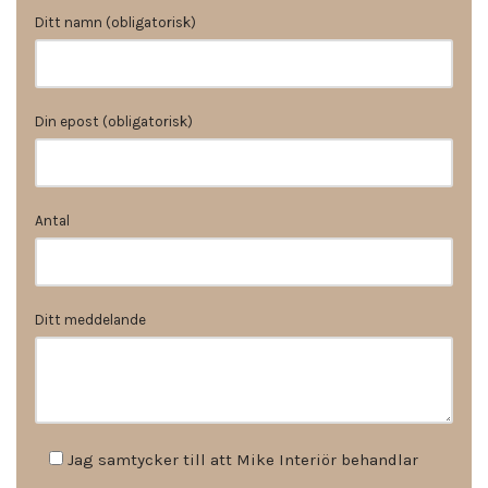
Ditt namn (obligatorisk)
Din epost (obligatorisk)
Antal
Ditt meddelande
Jag samtycker till att Mike Interiör behandlar