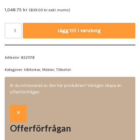
1,048.75
kr
(
839.00
kr
exkl. moms)
Lägg till i varukorg
Artikelnr:
8221178
Kategorier:
Hårtorkar
,
Möbler
,
Tillbehör
Är du intresserad av den här produkten? Vänligen skapa en
offertförfrågan
Offerförfrågan