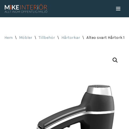
Skip
to
content
Hem
\
Möbler
\
Tillbehör
\
Hårtorkar
\
Alteo svart Hårtork 18