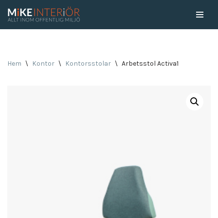
Skip
to
content
Hem
\
Kontor
\
Kontorsstolar
\
Arbetsstol Activa1