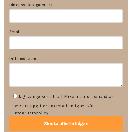
Din epost (obligatorisk)
Antal
Ditt meddelande
Jag samtycker till att Mike Interiör behandlar
personuppgifter om mig i enlighet vår
integritetspolicy.