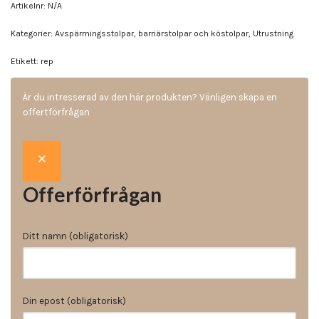
Artikelnr:
N/A
Kategorier:
Avspärrningsstolpar, barriärstolpar och köstolpar
,
Utrustning
Etikett:
rep
Är du intresserad av den här produkten? Vänligen skapa en
offertförfrågan
Offerförfrågan
Ditt namn (obligatorisk)
Din epost (obligatorisk)