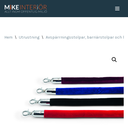
Skip
to
content
Hem
\
Utrustning
\
Avspärrningsstolpar, barriärstolpar och kö