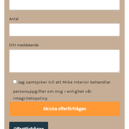
Antal
Ditt meddelande
Jag samtycker till att Mike Interiör behandlar
personuppgifter om mig i enlighet vår
integritetspolicy.