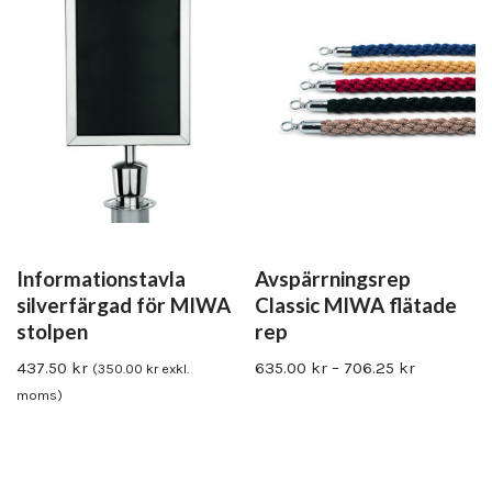
Informationstavla
Avspärrningsrep
silverfärgad för MIWA
Classic MIWA flätade
stolpen
rep
437.50
kr
635.00
kr
–
706.25
kr
(
350.00
kr
exkl.
moms)