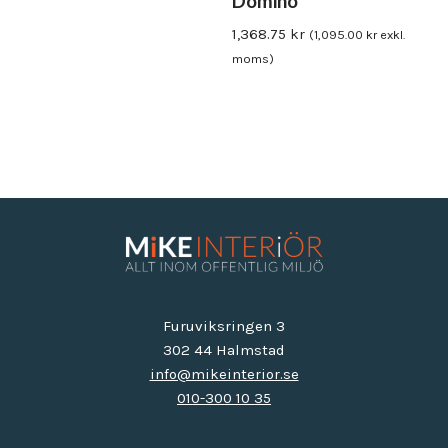
Domino
1,368.75
kr
(
1,095.00
kr
exkl.
moms)
Furuviksringen 3
302 44 Halmstad
info@mikeinterior.se
010-300 10 35