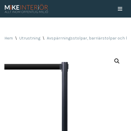
Skip
to
content
Hem
\
Utrustning
\
Avspärrningsstolpar, barriärstolpar och kö