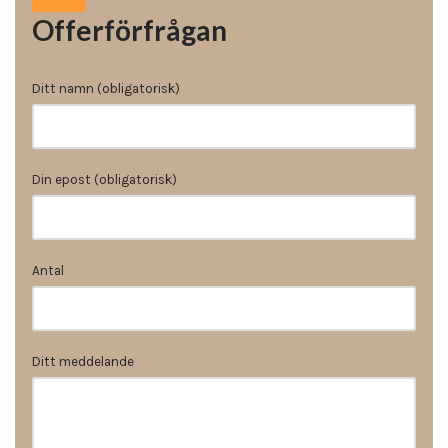
Offerförfrågan
Ditt namn (obligatorisk)
Din epost (obligatorisk)
Antal
Ditt meddelande