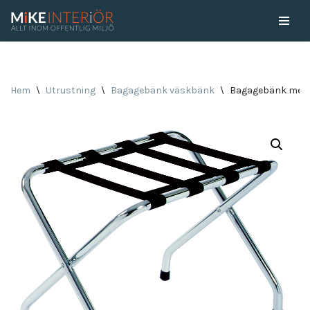
Skip
to
content
Hem
\
Utrustning
\
Bagagebänk väskbänk
\
Bagagebänk med 