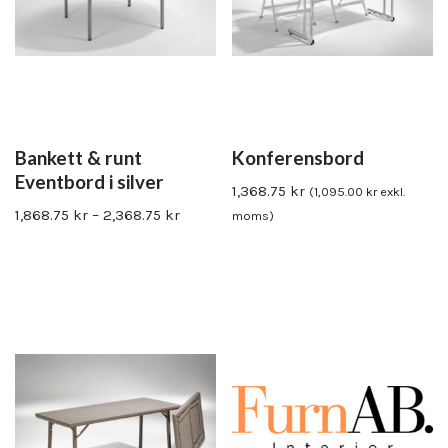
Bankett & runt
Konferensbord
Eventbord i silver
1,368.75
kr
(
1,095.00
kr
exkl.
1,868.75
kr
–
2,368.75
kr
moms)