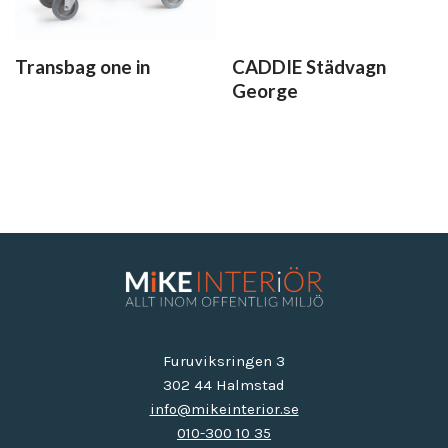
Transbag one in
CADDIE Städvagn
George
Furuviksringen 3
302 44 Halmstad
info@mikeinterior.se
010-300 10 35