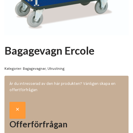
Bagagevagn Ercole
Kategorier:
Bagagevagnar
,
Utrustning
Är du intresserad av den här produkten? Vänligen skapa en
offertförfrågan
Offerförfrågan