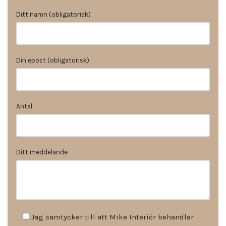
Ditt namn (obligatorisk)
Din epost (obligatorisk)
Antal
Ditt meddelande
Jag samtycker till att Mike Interiör behandlar