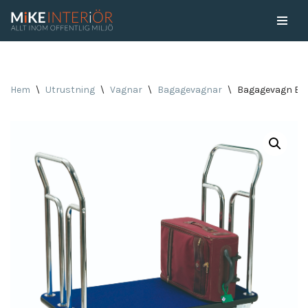
Skip
to
content
Hem
\
Utrustning
\
Vagnar
\
Bagagevagnar
\
Bagagevagn Erc