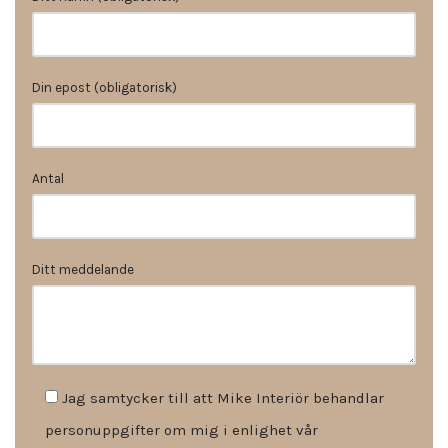
Din epost (obligatorisk)
Antal
Ditt meddelande
Jag samtycker till att Mike Interiör behandlar
personuppgifter om mig i enlighet vår