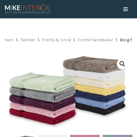
Skip
to
content
Hem
\
Textilier
\
Frotté & Linné
\
Frotté handdukar
\
Borg fr