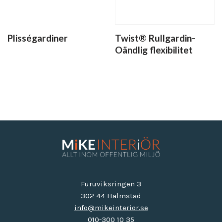
Plisségardiner
Twist® Rullgardin-
Oändlig flexibilitet
Furuviksringen 3
302 44 Halmstad
info@mikeinterior.se
010-300 10 35